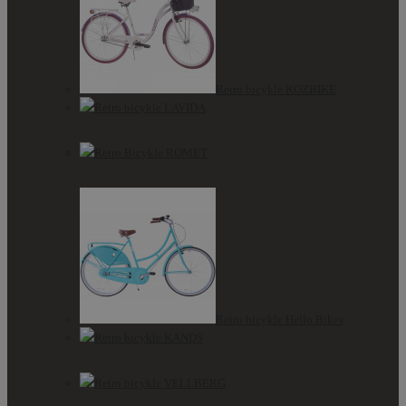
Retro bicykle KOZBIKE
Retro bicykle LAVIDA
Retro Bicykle ROMET
Retro bicykle Hello Bikes
Retro bicykle KANDS
Retro bicykle VELLBERG