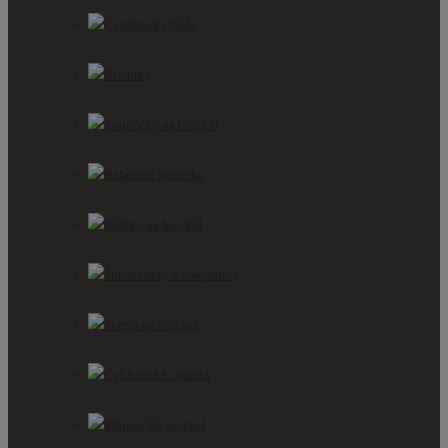
Cyklistické fľaše
Blatníky
Zvončeky na bicykel
Balančné kolieska
Košíky na bicykel
Športtestery a computery
Svetlá na bicykel
Cyklistické zrkadlá
Stojany na bicykel