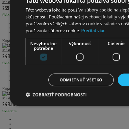
Táto webová lokalita používa súbor
Mestský bicykel 28" Kozbike K4 Ružový 7 prevodový
259.00€
Táto webová lokalita používa súbory cookie na zlepš
Skladom
skúsenosti. Používaním našej webovej lokality vyjad
používaním všetkých súborov cookie v súlade s naš
používania súborov cookie.
Prečítať viac
Kúpiť
Nevyhnutne
Výkonnosť
Cielenie
potrebné
Mestský bicykel 28" Kozbike K47 3 prevodový Bordový, čierne kolesá
249.00€
Skladom
ODMIETNUŤ VŠETKO
Kúpiť
ZOBRAZIŤ PODROBNOSTI
Mestský bicykel 28" Kozbike K51 3 prevodový Bielo-čierny
249.00€
Skladom