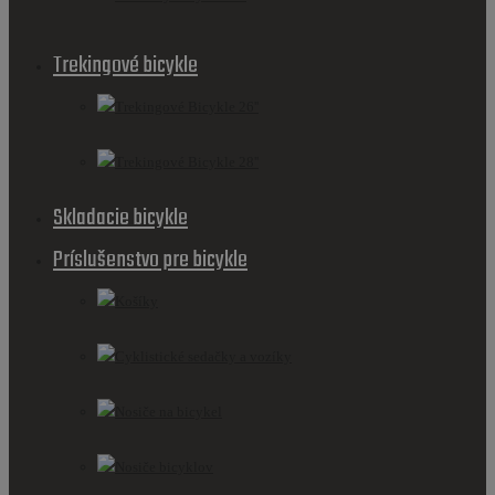
Trekingové bicykle
Trekingové Bicykle 26''
Trekingové Bicykle 28''
Skladacie bicykle
Príslušenstvo pre bicykle
Košíky
Cyklistické sedačky a vozíky
Nosiče na bicykel
Nosiče bicyklov