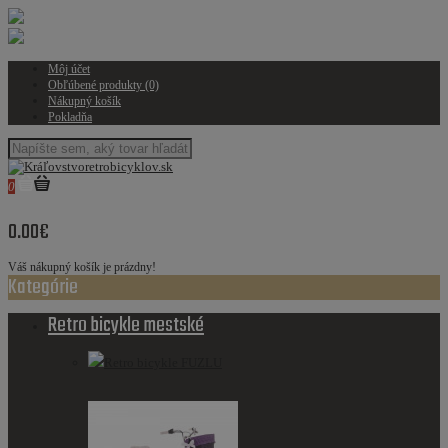
Môj účet
Obľúbené produkty (0)
Nákupný košík
Pokladňa
0
0.00€
Váš nákupný košík je prázdny!
Kategórie
Retro bicykle mestské
Retro bicykle FUZLU