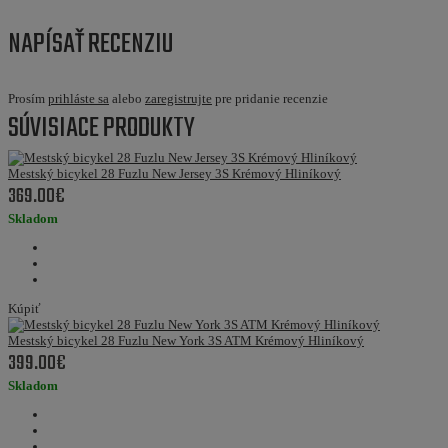
NAPÍSAŤ RECENZIU
Prosím
prihláste sa
alebo
zaregistrujte
pre pridanie recenzie
SÚVISIACE PRODUKTY
Mestský bicykel 28 Fuzlu New Jersey 3S Krémový Hliníkový
369.00€
Skladom
Kúpiť
Mestský bicykel 28 Fuzlu New York 3S ATM Krémový Hliníkový
399.00€
Skladom