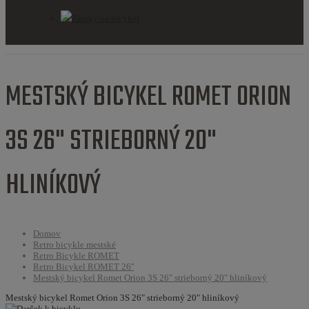
Zámky na bicykel
MESTSKÝ BICYKEL ROMET ORION
3S 26" STRIEBORNÝ 20"
HLINÍKOVÝ
Domov
Retro bicykle mestské
Retro Bicykle ROMET
Retro Bicykel ROMET 26''
Mestský bicykel Romet Orion 3S 26" strieborný 20" hliníkový
Mestský bicykel Romet Orion 3S 26" strieborný 20" hliníkový