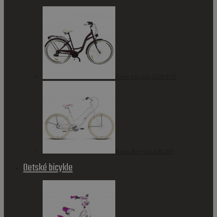
Retro bicykle GOETZE
Retro Bicykle KROSS
Detské bicykle