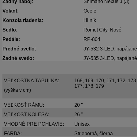
Zadný náboj:
Shimano Nexus 3 (3)
Volant:
Ocele
Konzola riadenia:
Hliník
Sedlo:
Romet City, Nové
Pedále:
RP-804
Predné svetlo:
JY-532 3-LED, napájané 
Zadné svetlo:
JY-535 3-LED, napájané 
VEĽKOSTNÁ TABUĽKA:
168, 169, 170, 171, 172, 173,
177, 178, 179
(výška v cm)
VEĽKOSŤ RÁMU:
20 "
VEĽKOSŤ KOLESA:
26 "
VHODNÉ PRE POHLAVIE:
Unisex
FARBA:
Strieborná, čierna