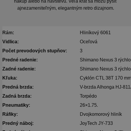
nákup alebo na návštevu. Veľa krát sa môžu pýšiť
ajnezameniteľným, elegantným retro dizajnom.
Rám
:
Hliníkový 6061
Vidlica:
Oceľová
Počet prevodových stupňov:
3
Predné radenie:
Shimano Nexus 3 rýchlo
Zadné radenie:
Shimano Nexus 3 rýchlo
Kľuka:
Cyklón CTL 38T 170 m
Predná brzda:
V-brzda Alhonga HJ-811
Zadná brzda:
Torpédo
Pneumatiky:
26×1.75.
Ráfiky:
Dvojkomorový hliník
Predný náboj:
JoyTech JY-733