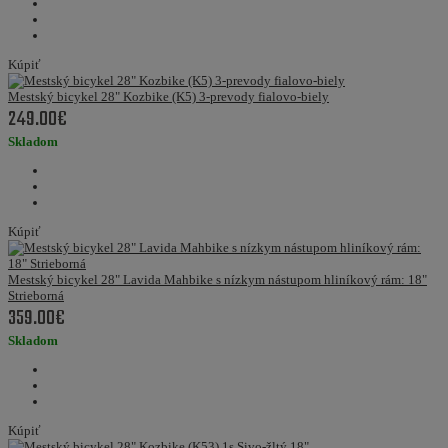
Kúpiť
Mestský bicykel 28" Kozbike (K5) 3-prevody fialovo-biely
249.00€
Skladom
Kúpiť
Mestský bicykel 28" Lavida Mahbike s nízkym nástupom hliníkový rám: 18"
Strieborná
359.00€
Skladom
Kúpiť